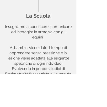
La Scuola
Insegniamo a conoscere, comunicare
ed interagire in armonia con gli
equini.
Ai bambini viene dato il tempo di
apprendere senza pressione e la
lezione viene adattata alle esigenze
specifiche di ogni individuo.
Evolvendo in percorsi ludici di
Equimotricità© associato al lavoro da
terra nonché giochi con il pony
l'apprendimento per il partecipante e
l’animale seguirà così un flusso
naturale in sicurezza e serenità.
Il percorso proposto ai bambini parte