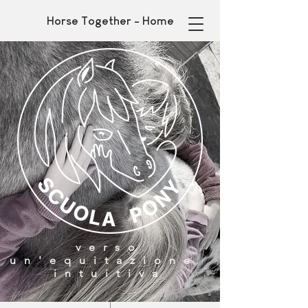
Horse Together - Home
verso
un'
equitazione
intuitiva